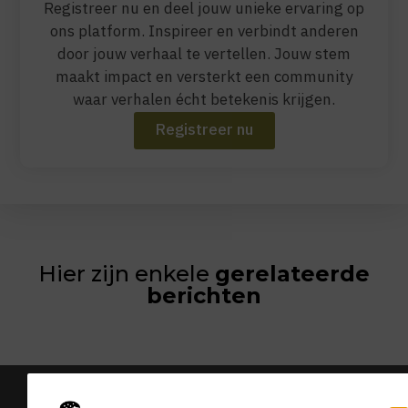
Registreer nu en deel jouw unieke ervaring op
ons platform. Inspireer en verbindt anderen
door jouw verhaal te vertellen. Jouw stem
maakt impact en versterkt een community
waar verhalen écht betekenis krijgen.
Registreer nu
Hier zijn enkele
gerelateerde
berichten