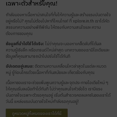
เฉพาะตัวสำหรับคุณ!
กำลังมองหาเนื้อหาน่าสนใจที่ทั้งให้ความรู้และสร้างแรงบันดาลใจ
อยู่หรือไม่? คุณไม่ต้องไปหาที่ไหนไกล! ที่ xplore.in.th เราได้คัด
สรรบทความอย่างพิถีพิถัน ให้ตรงกับความสนใจและความ
ต้องการของคุณ
ข้อมูลที่นำไปใช้ได้จริง:
ไม่ว่าคุณจะมองหาเคล็ดลับที่ได้ผล
ความรู้เชิงลึก หรือเทรนด์ใหม่ล่าสุด บทความของเรามีไอเดียและ
ข้อมูลที่คุณสามารถนำไปปรับใช้ได้ทันที
อัปเดตอยู่เสมอ:
ติดตามความเคลื่อนไหวล่าสุดในแต่ละหมวด
หมู่ รู้ก่อนใครด้วยเนื้อหาที่ทันสมัยและเกี่ยวข้องกับคุณ
เนื้อหาของเราจะช่วยเพิ่มพูนความรู้และจุดประกายไอเดียใหม่ ๆ
ให้คุณเริ่มลงมือทำได้ทันที ไม่ว่าคุณสนใจหัวข้อใด เรามีแรง
บันดาลใจเฉพาะตัวรอคุณอยู่ เริ่มต้นสำรวจคอลเลกชันของเราได้
วันนี้ แหล่งแรงบันดาลใจใหม่กำลังรอคุณอยู่!
ดูหมวดหมู่ทั้งหมดของเราได้ที่นี่